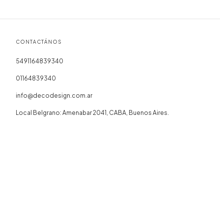
CONTACTÁNOS
5491164839340
01164839340
info@decodesign.com.ar
Local Belgrano: Amenabar 2041, CABA, Buenos Aires.