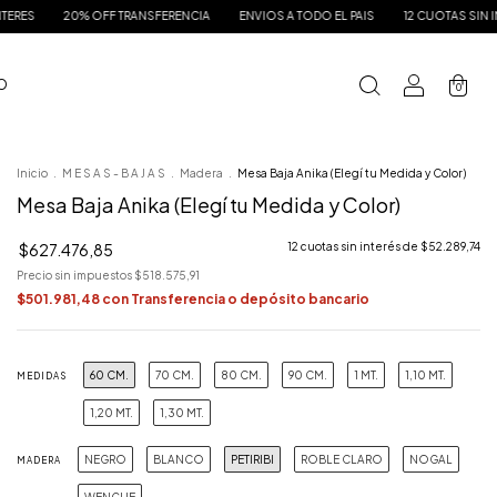
% OFF TRANSFERENCIA
ENVIOS A TODO EL PAIS
12 CUOTAS SIN INTERES
20
 O
0
Inicio
.
M E S A S - B A J A S
.
Madera
.
Mesa Baja Anika (Elegí tu Medida y Color)
Mesa Baja Anika (Elegí tu Medida y Color)
$627.476,85
12
cuotas sin interés de
$52.289,74
Precio sin impuestos
$518.575,91
$501.981,48
con
Transferencia o depósito bancario
60 CM.
70 CM.
80 CM.
90 CM.
1 MT.
1,10 MT.
MEDIDAS
1,20 MT.
1,30 MT.
NEGRO
BLANCO
PETIRIBI
ROBLE CLARO
NOGAL
MADERA
WENGUE