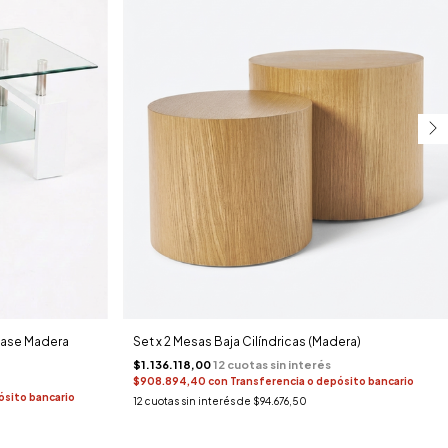
Base Madera
Set x 2 Mesas Baja Cilíndricas (Madera)
$1.136.118,00
$908.894,40
con
Transferencia o depósito bancario
ósito bancario
12
cuotas sin interés de
$94.676,50