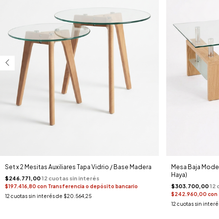
Set x 2 Mesitas Auxiliares Tapa Vidrio / Base Madera
Mesa Baja Moder
Haya)
$246.771,00
$303.700,00
$197.416,80
con
Transferencia o depósito bancario
$242.960,00
con
12
cuotas sin interés de
$20.564,25
12
cuotas sin inter