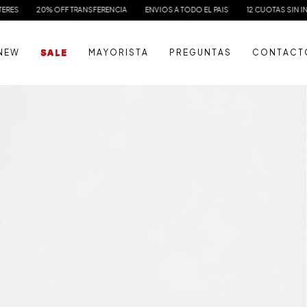
 OFF TRANSFERENCIA
ENVIOS A TODO EL PAIS
12 CUOTAS SIN INTERES
20
N E W
S A L E
M A Y O R I S T A
P R E G U N T A S
C O N T A C T