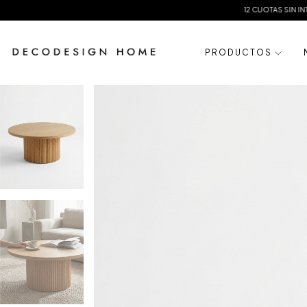
12 CUOTAS SIN INTERES
20%
P R O D U C T O S