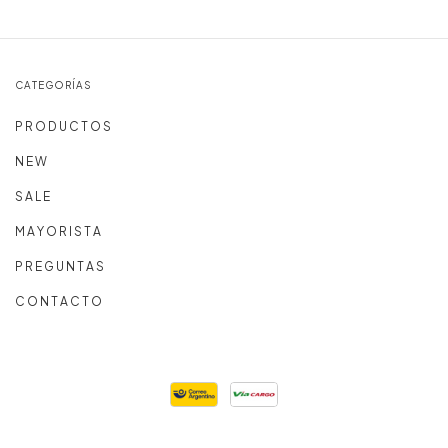
CATEGORÍAS
P R O D U C T O S
N E W
S A L E
M A Y O R I S T A
P R E G U N T A S
C O N T A C T O