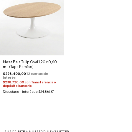
Mesa Baja Tulip Oval 1,20 x 0,60
mt. (Tapa Paraíso)
$298.400,00
$238.720,00
con
Transferencia o
depósito bancario
12
cuotas sin interés de
$24.866,67
SUSCRIBITE A NUESTRO NEWSLETTER