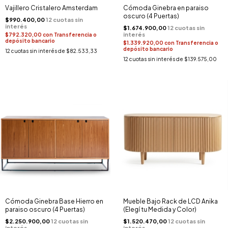
Vajillero Cristalero Amsterdam
Cómoda Ginebra en paraiso
oscuro (4 Puertas)
$990.400,00
$1.674.900,00
$792.320,00
con
Transferencia o
depósito bancario
$1.339.920,00
con
Transferencia o
depósito bancario
12
cuotas sin interés de
$82.533,33
12
cuotas sin interés de
$139.575,00
Cómoda Ginebra Base Hierro en
Mueble Bajo Rack de LCD Anika
paraiso oscuro (4 Puertas)
(Elegí tu Medida y Color)
$2.250.900,00
$1.520.470,00