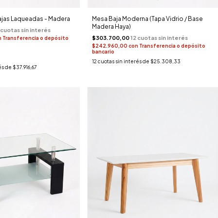
ajas Laqueadas - Madera
Mesa Baja Moderna (Tapa Vidrio / Base
Madera Haya)
$303.700,00
n
Transferencia o depósito
$242.960,00
con
Transferencia o depósito
bancario
12
cuotas sin interés de
$25.308,33
és de
$37.916,67