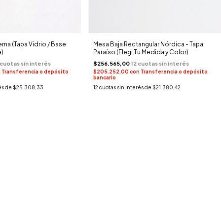
na (Tapa Vidrio / Base
Mesa Baja Rectangular Nórdica - Tapa
)
Paraíso (Elegi Tu Medida y Color)
$256.565,00
n
Transferencia o depósito
$205.252,00
con
Transferencia o depósito
bancario
és de
$25.308,33
12
cuotas sin interés de
$21.380,42