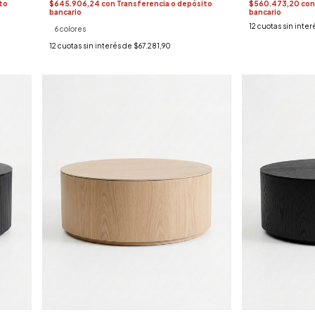
to
$645.906,24
con
Transferencia o depósito
$560.473,20
con
bancario
bancario
12
cuotas sin inter
6 colores
12
cuotas sin interés de
$67.281,90