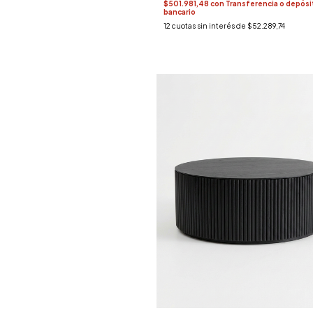
$501.981,48
con
Transferencia o depósi
bancario
12
cuotas sin interés de
$52.289,74