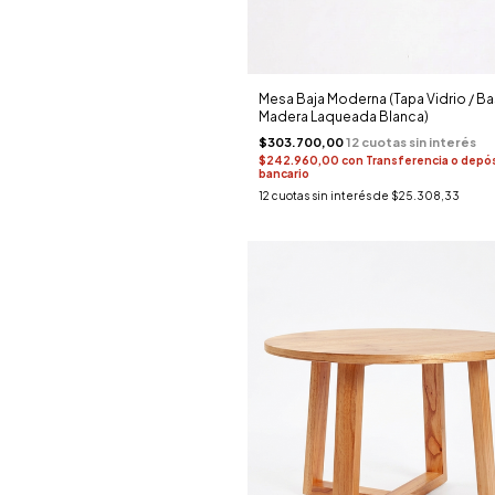
Mesa Baja Moderna (Tapa Vidrio / B
Madera Laqueada Blanca)
$303.700,00
$242.960,00
con
Transferencia o depó
bancario
12
cuotas sin interés de
$25.308,33