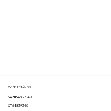
CONTACTÁNOS
5491164839340
01164839340