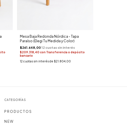
a
Mesa Baja Redonda Nórdica - Tapa
Paraíso (Elegi Tu Medida y Color)
$261.648,00
sito
$209.318,40
con
Transferencia o depósito
bancario
12
cuotas sin interés de
$21.804,00
CATEGORÍAS
P R O D U C T O S
N E W