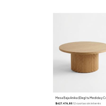
Mesa Baja Anika (Elegí tu Medida y C
$627.476,85