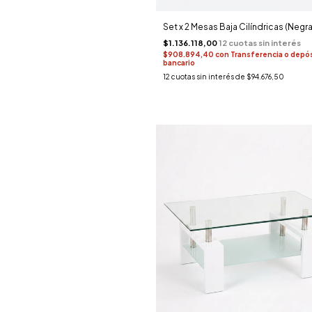
Set x 2 Mesas Baja Cilíndricas (Negra
$1.136.118,00
$908.894,40
con
Transferencia o depó
bancario
12
cuotas sin interés de
$94.676,50