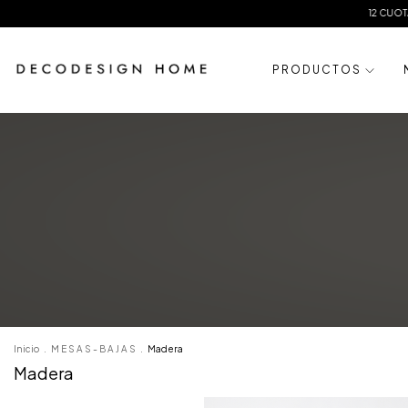
12 CUOTAS SIN INTERES
20% OFF TRA
P R O D U C T O S
Inicio
.
M E S A S - B A J A S
.
Madera
Madera