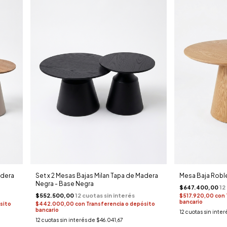
adera
Set x 2 Mesas Bajas Milan Tapa de Madera
Mesa Baja Robl
Negra - Base Negra
$647.400,00
$552.500,00
$517.920,00
con
bancario
sito
$442.000,00
con
Transferencia o depósito
bancario
12
cuotas sin inter
12
cuotas sin interés de
$46.041,67