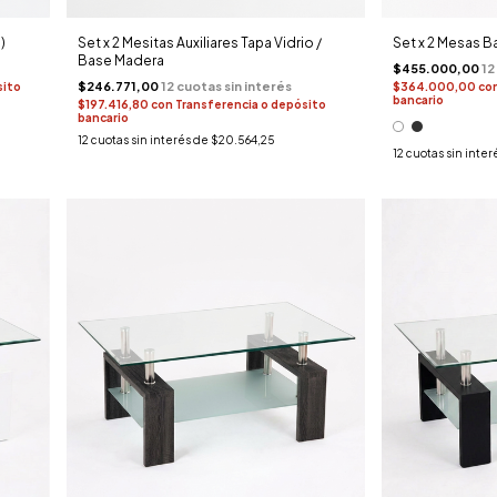
)
Set x 2 Mesitas Auxiliares Tapa Vidrio /
Set x 2 Mesas B
Base Madera
$455.000,00
$246.771,00
sito
$364.000,00
co
bancario
$197.416,80
con
Transferencia o depósito
bancario
12
cuotas sin interés de
$20.564,25
12
cuotas sin inter