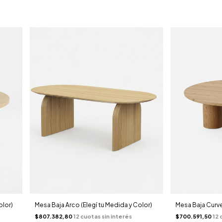
olor)
Mesa Baja Arco (Elegí tu Medida y Color)
Mesa Baja Curve
$807.382,80
$700.591,50