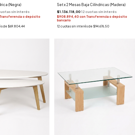
rica (Negra)
Set x 2 Mesas Baja Cilíndricas (Madera)
$1.136.118,00
Transferencia o depósito
$908.894,40
con
Transferencia o depósito
bancario
és de
$69.804,44
12
cuotas sin interés de
$94.676,50