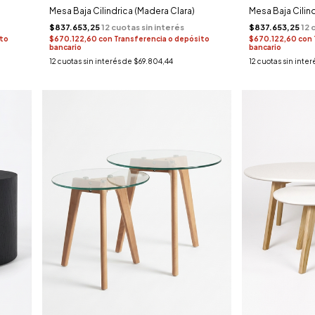
Mesa Baja Cilindrica (Madera Clara)
Mesa Baja Cilind
$837.653,25
$837.653,25
ito
$670.122,60
con
Transferencia o depósito
$670.122,60
con
bancario
bancario
12
cuotas sin interés de
$69.804,44
12
cuotas sin inter