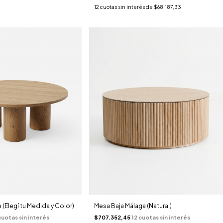
12
cuotas sin interés de
$68.187,33
 (Elegí tu Medida y Color)
Mesa Baja Málaga (Natural)
$707.352,45