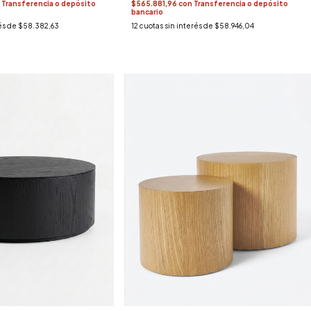
Transferencia o depósito
$565.881,96
con
Transferencia o depósito
bancario
és de
$58.382,63
12
cuotas sin interés de
$58.946,04