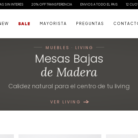
NSFERENCIA
ENVIOS A TODO EL PAIS
12 CUOTAS SIN INTERES
20% OFF TR
N E W
S A L E
M A Y O R I S T A
P R E G U N T A S
C O N T A C T