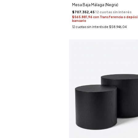
Mesa Baja Málaga (Negra)
$707.352,45
$565.881,96
con
Transferencia o depós
bancario
12
cuotas sin interés de
$58.946,04