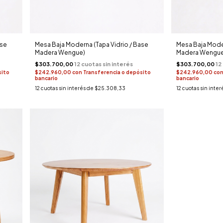
ase
Mesa Baja Moderna (Tapa Vidrio / Base
Mesa Baja Moder
Madera Wengue)
Madera Wengue
$303.700,00
$303.700,00
sito
$242.960,00
con
Transferencia o depósito
$242.960,00
co
bancario
bancario
12
cuotas sin interés de
$25.308,33
12
cuotas sin inter