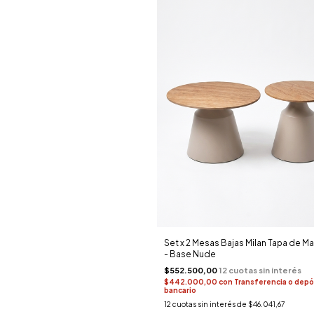
Set x 2 Mesas Bajas Milan Tapa de M
- Base Nude
$552.500,00
$442.000,00
con
Transferencia o depó
bancario
12
cuotas sin interés de
$46.041,67