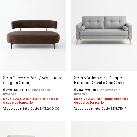
Sofa Curve de Pana / Base Hierro
Sofá Nórdico de 2 Cuerpos
(Elegi Tu Color)
Nórdico Chenille Gris Claro
(Base Madera)
$998.400,00
$704.990,00
$798.720,00
con
Transferencia o
$563.992,00
con
Transferencia o
depósito bancario
depósito bancario
12
cuotas sin interés de
$83.200,00
12
cuotas sin interés de
$58.749,17