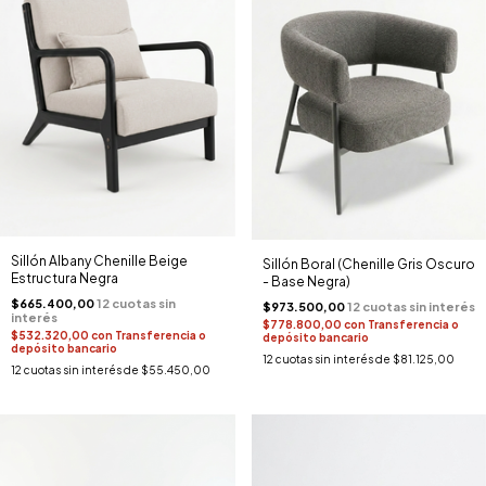
Sillón Albany Chenille Beige
Sillón Boral (Chenille Gris Oscuro
Estructura Negra
- Base Negra)
$665.400,00
$973.500,00
$778.800,00
con
Transferencia o
$532.320,00
con
Transferencia o
depósito bancario
depósito bancario
12
cuotas sin interés de
$81.125,00
12
cuotas sin interés de
$55.450,00