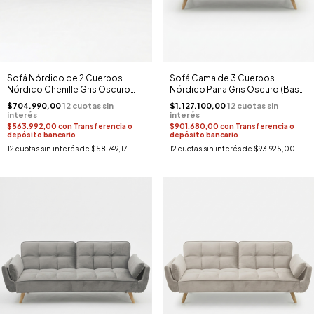
Sofá Nórdico de 2 Cuerpos
Sofá Cama de 3 Cuerpos
Nórdico Chenille Gris Oscuro
Nórdico Pana Gris Oscuro (Base
(Base Madera)
Madera)
$704.990,00
$1.127.100,00
$563.992,00
con
Transferencia o
$901.680,00
con
Transferencia o
depósito bancario
depósito bancario
12
cuotas sin interés de
$58.749,17
12
cuotas sin interés de
$93.925,00