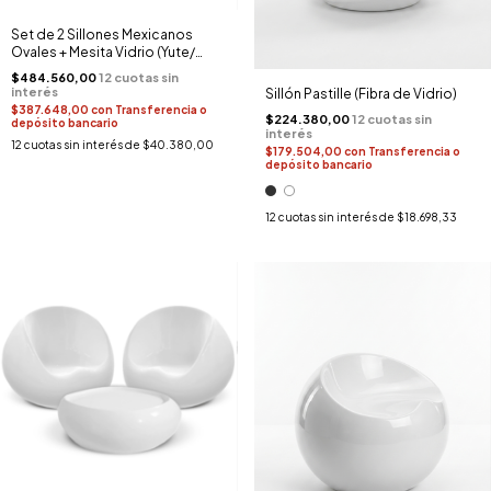
Set de 2 Sillones Mexicanos
Ovales + Mesita Vidrio (Yute/
Hierro)
$484.560,00
Sillón Pastille (Fibra de Vidrio)
$387.648,00
con
Transferencia o
$224.380,00
depósito bancario
12
cuotas sin interés de
$40.380,00
$179.504,00
con
Transferencia o
depósito bancario
12
cuotas sin interés de
$18.698,33