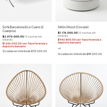
Sofá Barcelona Eco Cuero (2
Sillón Ghost (Circular)
Cuerpos)
$1.176.000,00
$2.070.000,00
$940.800,00
con
Transferencia o
depósito bancario
$1.656.000,00
con
Transferencia o
depósito bancario
+6
12
cuotas sin interés de
$172.500,00
12
cuotas sin interés de
$98.000,00