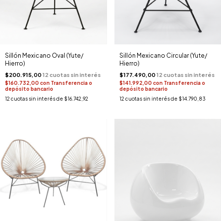
Sillón Mexicano Oval (Yute/
Sillón Mexicano Circular (Yute/
Hierro)
Hierro)
$200.915,00
$177.490,00
$160.732,00
con
Transferencia o
$141.992,00
con
Transferencia o
depósito bancario
depósito bancario
12
cuotas sin interés de
$16.742,92
12
cuotas sin interés de
$14.790,83