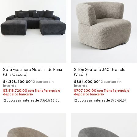
Sofá Esquinero Modular de Pana
Sillón Giratorio 360° Boucle
(Gris Oscuro)
(Visón)
$4.398.400,00
$884.000,00
$3.518.720,00
con
Transferencia o
$707.200,00
con
Transferencia o
depósito bancario
depósito bancario
12
cuotas sin interés de
$366.533,33
12
cuotas sin interés de
$73.666,67