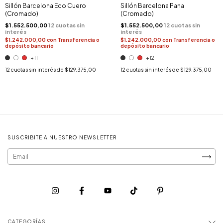
Sillón Barcelona Eco Cuero
Sillón Barcelona Pana
(Cromado)
(Cromado)
$1.552.500,00
$1.552.500,00
$1.242.000,00
con
Transferencia o
$1.242.000,00
con
Transferencia o
depósito bancario
depósito bancario
+11
+12
12
cuotas sin interés de
$129.375,00
12
cuotas sin interés de
$129.375,00
SUSCRIBITE A NUESTRO NEWSLETTER
CATEGORÍAS