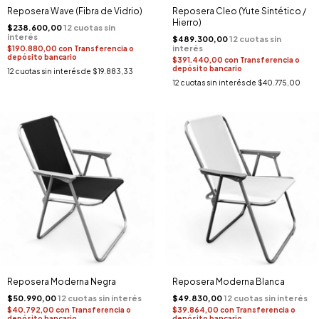
Reposera Wave (Fibra de Vidrio)
Reposera Cleo (Yute Sintético /
Hierro)
$238.600,00
$489.300,00
$190.880,00
con
Transferencia o
depósito bancario
$391.440,00
con
Transferencia o
depósito bancario
12
cuotas sin interés de
$19.883,33
12
cuotas sin interés de
$40.775,00
Reposera Moderna Negra
Reposera Moderna Blanca
$50.990,00
$49.830,00
$40.792,00
con
Transferencia o
$39.864,00
con
Transferencia o
depósito bancario
depósito bancario