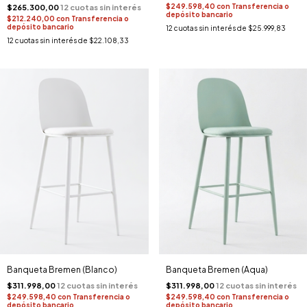
$249.598,40
con
Transferencia o
$265.300,00
depósito bancario
$212.240,00
con
Transferencia o
depósito bancario
12
cuotas sin interés de
$25.999,83
12
cuotas sin interés de
$22.108,33
Banqueta Bremen (Blanco)
Banqueta Bremen (Aqua)
$311.998,00
$311.998,00
$249.598,40
con
Transferencia o
$249.598,40
con
Transferencia o
depósito bancario
depósito bancario