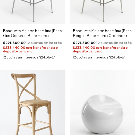
Banqueta Maison base fina (Pana
Banqueta Maison base fina (Pana
Gris Oscuro - Base Hierro
Beige - Base Hierro Cromada)
Cromada)
$291.800,00
$291.800,00
$233.440,00
con
Transferencia o
$233.440,00
con
Transferencia o
depósito bancario
depósito bancario
12
cuotas sin interés de
$24.316,67
12
cuotas sin interés de
$24.316,67