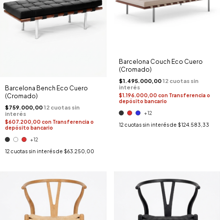
Barcelona Couch Eco Cuero
(Cromado)
$1.495.000,00
Barcelona Bench Eco Cuero
(Cromado)
$1.196.000,00
con
Transferencia o
depósito bancario
$759.000,00
+12
$607.200,00
con
Transferencia o
12
cuotas sin interés de
$124.583,33
depósito bancario
+12
12
cuotas sin interés de
$63.250,00