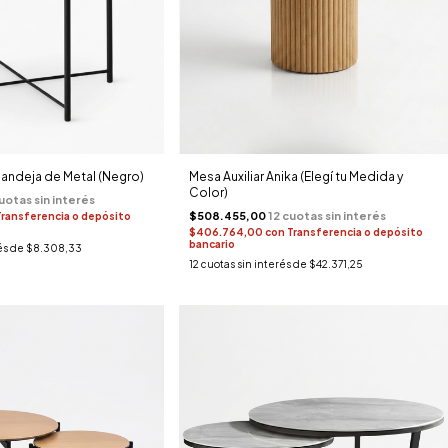
 Bandeja de Metal (Negro)
Mesa Auxiliar Anika (Elegí tu Medida y
Color)
$508.455,00
Transferencia o depósito
$406.764,00
con
Transferencia o depósito
bancario
és de
$8.308,33
12
cuotas sin interés de
$42.371,25