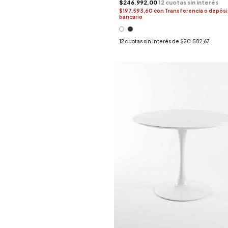
$246.992,00
$197.593,60
con
Transferencia o depós
bancario
12
cuotas sin interés de
$20.582,67