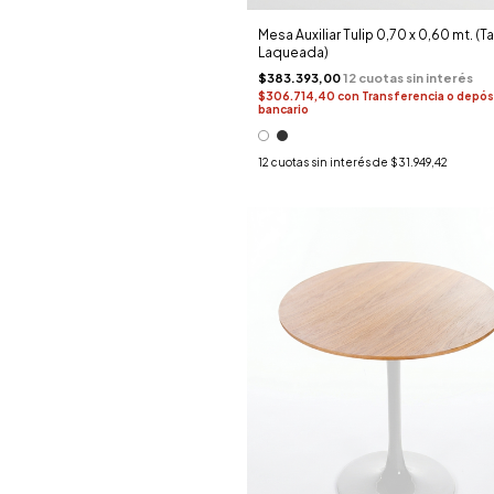
Mesa Auxiliar Tulip 0,70 x 0,60 mt. (T
Laqueada)
$383.393,00
$306.714,40
con
Transferencia o depós
bancario
12
cuotas sin interés de
$31.949,42