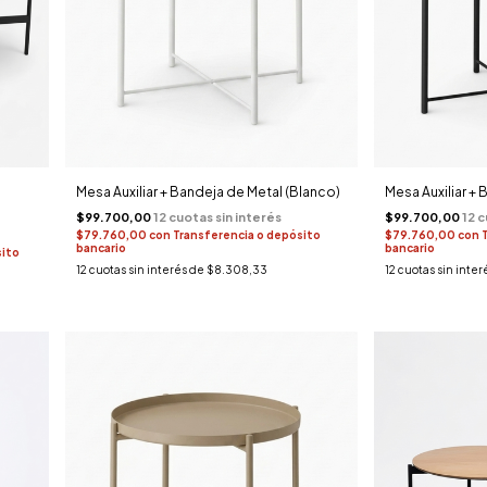
Mesa Auxiliar + Bandeja de Metal (Blanco)
Mesa Auxiliar +
$99.700,00
$99.700,00
$79.760,00
con
Transferencia o depósito
$79.760,00
con
bancario
bancario
sito
12
cuotas sin interés de
$8.308,33
12
cuotas sin inter