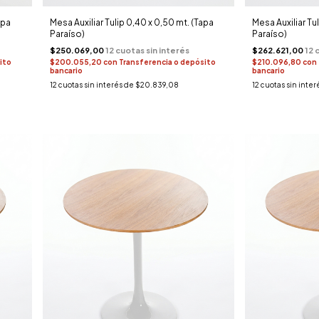
apa
Mesa Auxiliar Tulip 0,40 x 0,50 mt. (Tapa
Mesa Auxiliar Tu
Paraíso)
Paraíso)
$250.069,00
$262.621,00
ito
$200.055,20
con
Transferencia o depósito
$210.096,80
con
bancario
bancario
12
cuotas sin interés de
$20.839,08
12
cuotas sin inter