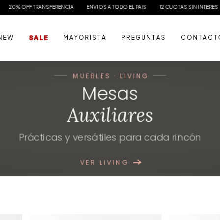
ENVIOS A TODO EL PAIS
12 CUOTAS SIN INTERES
20% OFF TRANSFERENCI
N E W
S A L E
M A Y O R I S T A
P R E G U N T A S
C O N T A C T