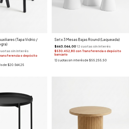
uxiliares (Tapa Vidrio /
Set x 3 Mesas Bajas Round (Laqueada)
gra)
$663.066,00
$530.452,80
con
Transferencia o depósito
bancario
ransferencia o depósito
12
cuotas sin interés de
$55.255,50
és de
$20.564,25