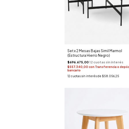
Set x 2 Mesas Bajas Simil Marmol
(Estructura Hierro Negro)
$696.675,00
$557.340,00
con
Transferencia o depó
bancario
12
cuotas sin interés de
$58.056,25