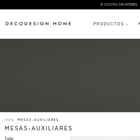
12 CUOTAS SIN INTERES
20% OFF TRANSFERENCIA
P R O D U C T O S
Inicio
.
M E S A S - A U X I L I A R E S
M E S A S - A U X I L I A R E S
Tulip