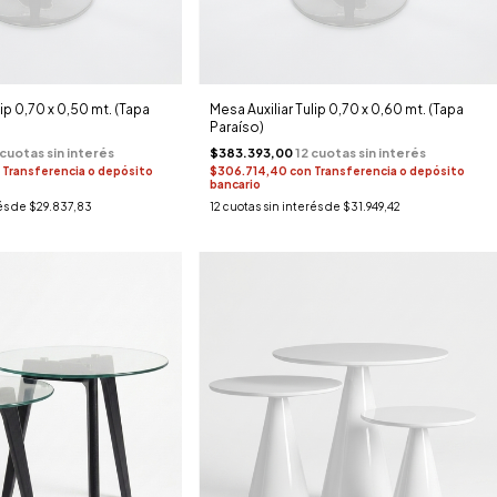
lip 0,70 x 0,50 mt. (Tapa
Mesa Auxiliar Tulip 0,70 x 0,60 mt. (Tapa
Paraíso)
$383.393,00
Transferencia o depósito
$306.714,40
con
Transferencia o depósito
bancario
és de
$29.837,83
12
cuotas sin interés de
$31.949,42