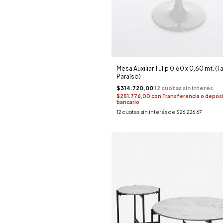
Mesa Auxiliar Tulip 0,60 x 0,60 mt. (T
Paraíso)
$314.720,00
$251.776,00
con
Transferencia o depós
bancario
12
cuotas sin interés de
$26.226,67