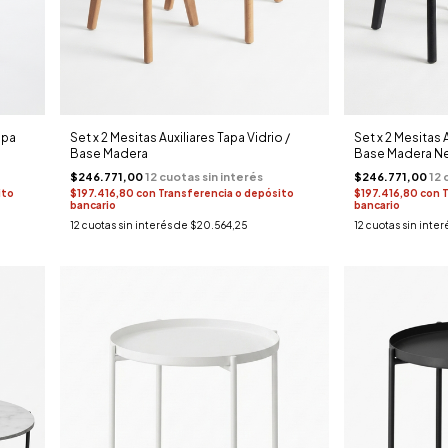
apa
Set x 2 Mesitas Auxiliares Tapa Vidrio /
Set x 2 Mesitas A
Base Madera
Base Madera Ne
$246.771,00
$246.771,00
ito
$197.416,80
con
Transferencia o depósito
$197.416,80
con
T
bancario
bancario
12
cuotas sin interés de
$20.564,25
12
cuotas sin inter