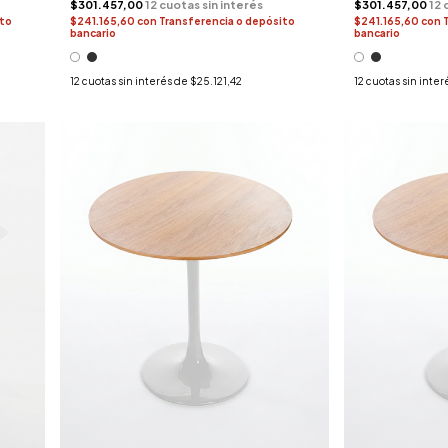
$301.457,00
$301.457,00
ito
$241.165,60
con
Transferencia o depósito
$241.165,60
con
bancario
bancario
12
cuotas sin interés de
$25.121,42
12
cuotas sin inter