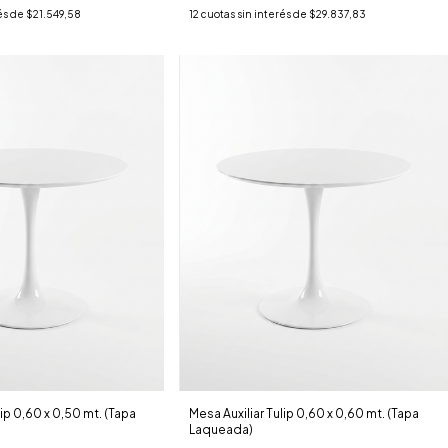
és de
$21.549,58
12
cuotas sin interés de
$29.837,83
lip 0,60 x 0,50 mt. (Tapa
Mesa Auxiliar Tulip 0,60 x 0,60 mt. (Tapa
Laqueada)