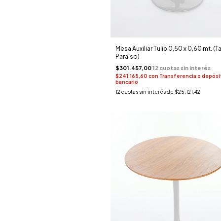
Mesa Auxiliar Tulip 0,50 x 0,60 mt. (T
Paraíso)
$301.457,00
$241.165,60
con
Transferencia o depósi
bancario
12
cuotas sin interés de
$25.121,42