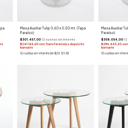
apa
Mesa Auxiliar Tulip 0,60 x 0,50 mt. (Tapa
Mesa Auxiliar Tu
Paraíso)
Paraíso)
$301.457,00
$358.054,00
to
$241.165,60
con
Transferencia o depósito
$286.443,20
con
bancario
bancario
12
cuotas sin interés de
$25.121,42
12
cuotas sin inter