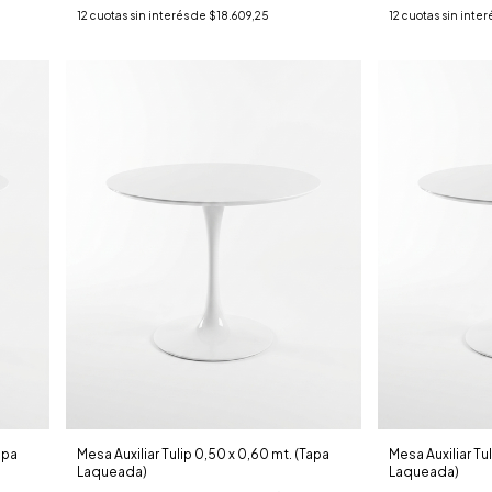
12
cuotas sin interés de
$18.609,25
12
cuotas sin inter
apa
Mesa Auxiliar Tulip 0,50 x 0,60 mt. (Tapa
Mesa Auxiliar Tu
Laqueada)
Laqueada)