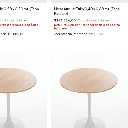
lip 0,50 x 0,50 mt. (Tapa
Mesa Auxiliar Tulip 0,40 x 0,60 mt. (Tapa
Paraíso)
$253.384,00
Transferencia o depósito
$202.707,20
con
Transferencia o depósito
bancario
és de
$21.885,08
12
cuotas sin interés de
$21.115,33