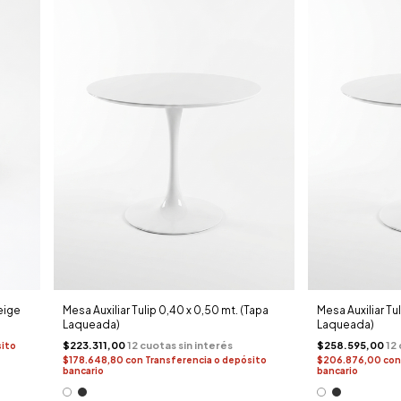
eige
Mesa Auxiliar Tulip 0,40 x 0,50 mt. (Tapa
Mesa Auxiliar Tu
Laqueada)
Laqueada)
$223.311,00
$258.595,00
sito
$178.648,80
con
Transferencia o depósito
$206.876,00
con
bancario
bancario