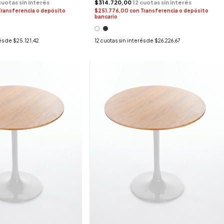
$314.720,00
Transferencia o depósito
$251.776,00
con
Transferencia o depósito
bancario
és de
$25.121,42
12
cuotas sin interés de
$26.226,67