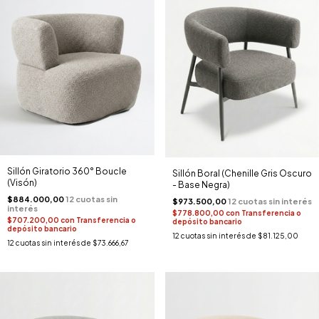
Sillón Giratorio 360° Boucle
Sillón Boral (Chenille Gris Oscuro
(Visón)
- Base Negra)
$884.000,00
$973.500,00
$778.800,00
con
Transferencia o
$707.200,00
con
Transferencia o
depósito bancario
depósito bancario
12
cuotas sin interés de
$81.125,00
12
cuotas sin interés de
$73.666,67