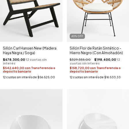
40
%
OFF
Sillón Carl Hansen New (Madera
Sillón Flor de Ratán Sintético -
Haya Negra / Soga)
Hierro Negro (Con Almohadón)
$678.300,00
$329.355,00
$198.400,00
$542.640,00
con
Transferencia o
$158.720,00
con
Transferencia o
depósito bancario
depósito bancario
12
cuotas sin interés de
$56.525,00
12
cuotas sin interés de
$16.533,33