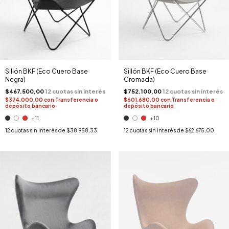
Sillón BKF (Eco Cuero Base
Sillón BKF (Eco Cuero Base
Negra)
Cromada)
$467.500,00
$752.100,00
$374.000,00
con
Transferencia o
$601.680,00
con
Transferencia o
depósito bancario
depósito bancario
+11
+10
12
cuotas sin interés de
$38.958,33
12
cuotas sin interés de
$62.675,00