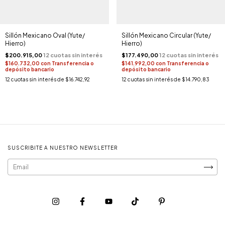
Sillón Mexicano Oval (Yute/
Sillón Mexicano Circular (Yute/
Hierro)
Hierro)
$200.915,00
$177.490,00
$160.732,00
con
Transferencia o
$141.992,00
con
Transferencia o
depósito bancario
depósito bancario
12
cuotas sin interés de
$16.742,92
12
cuotas sin interés de
$14.790,83
SUSCRIBITE A NUESTRO NEWSLETTER