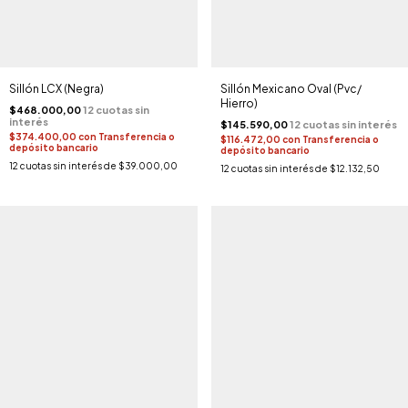
Sillón LCX (Negra)
Sillón Mexicano Oval (Pvc/
Hierro)
$468.000,00
$145.590,00
$374.400,00
con
Transferencia o
$116.472,00
con
Transferencia o
depósito bancario
depósito bancario
12
cuotas sin interés de
$39.000,00
12
cuotas sin interés de
$12.132,50