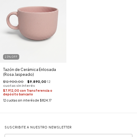
23
%
OFF
Tazón de Cerámica Enlosada
(Rosa Jaspeado)
$12.900,00
$9.890,00
$7.912,00
con
Transferencia o
depósito bancario
12
cuotas sin interés de
$824,17
SUSCRIBITE A NUESTRO NEWSLETTER