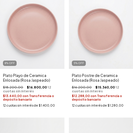
8
%
OFF
5
%
OFF
Plato Playo de Ceramica
Plato Postre de Ceramica
Enlosada (Rosa Jaspeado)
Enlosada (Rosa Jaspeado)
$18.200,00
$16.800,00
$16.200,00
$15.360,00
$13.440,00
con
Transferencia o
$12.288,00
con
Transferencia o
depósito bancario
depósito bancario
12
cuotas sin interés de
$1.400,00
12
cuotas sin interés de
$1.280,00