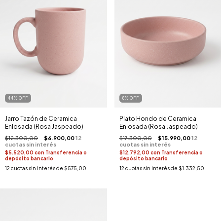
44
%
OFF
8
%
OFF
Jarro Tazón de Ceramica
Plato Hondo de Ceramica
Enlosada (Rosa Jaspeado)
Enlosada (Rosa Jaspeado)
$12.300,00
$6.900,00
$17.300,00
$15.990,00
$5.520,00
con
Transferencia o
$12.792,00
con
Transferencia o
depósito bancario
depósito bancario
12
cuotas sin interés de
$575,00
12
cuotas sin interés de
$1.332,50