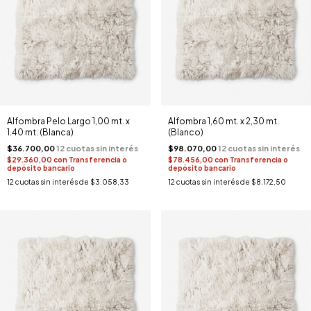
Alfombra Pelo Largo 1,00 mt. x
Alfombra 1,60 mt. x 2,30 mt.
1.40 mt. (Blanca)
(Blanco)
$36.700,00
$98.070,00
$29.360,00
con
Transferencia o
$78.456,00
con
Transferencia o
depósito bancario
depósito bancario
12
cuotas sin interés de
$3.058,33
12
cuotas sin interés de
$8.172,50