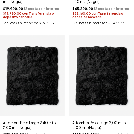
mt. (Negra)
1.40 mt. (Negra)
$19.900,00
$65.200,00
$15.920,00
con
Transferencia o
$52.160,00
con
Transferencia o
depósito bancario
depósito bancario
12
cuotas sin interés de
$1.658,33
12
cuotas sin interés de
$5.433,33
Alfombra Pelo Largo 2,40 mt. x
Alfombra Pelo Largo 2,00 mt. x
2.00 mt. (Negra)
3.00 mt. (Negra)