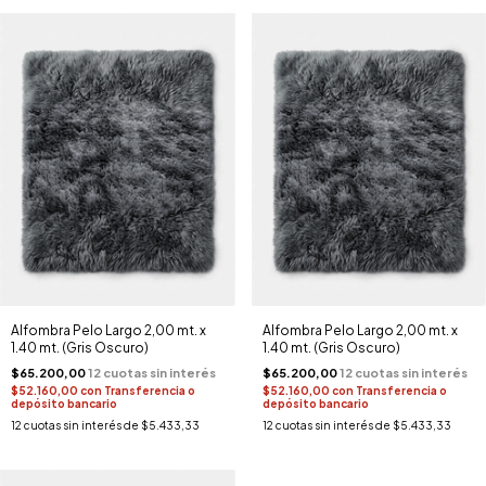
Alfombra Pelo Largo 2,00 mt. x
Alfombra Pelo Largo 2,00 mt. x
1.40 mt. (Gris Oscuro)
1.40 mt. (Gris Oscuro)
$65.200,00
$65.200,00
$52.160,00
con
Transferencia o
$52.160,00
con
Transferencia o
depósito bancario
depósito bancario
12
cuotas sin interés de
$5.433,33
12
cuotas sin interés de
$5.433,33