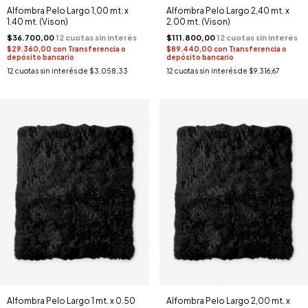
Alfombra Pelo Largo 1,00 mt. x
Alfombra Pelo Largo 2,40 mt. x
1.40 mt. (Vison)
2.00 mt. (Vison)
$36.700,00
$111.800,00
$29.360,00
con
Transferencia o
$89.440,00
con
Transferencia o
depósito bancario
depósito bancario
12
cuotas sin interés de
$3.058,33
12
cuotas sin interés de
$9.316,67
Alfombra Pelo Largo 1 mt. x 0.50
Alfombra Pelo Largo 2,00 mt. x