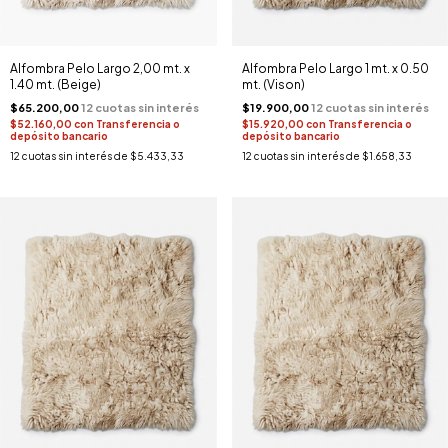
Alfombra Pelo Largo 2,00 mt. x
Alfombra Pelo Largo 1 mt. x 0.50
1.40 mt. (Beige)
mt. (Vison)
$65.200,00
$19.900,00
$52.160,00
con
Transferencia o
$15.920,00
con
Transferencia o
depósito bancario
depósito bancario
12
cuotas sin interés de
$5.433,33
12
cuotas sin interés de
$1.658,33