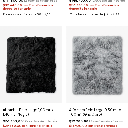
$111.800,00
$145.900,00
$89.440,00
con
Transferencia o
$116.720,00
con
Transferencia o
depósito bancario
depósito bancario
12
cuotas sin interés de
$9.316,67
12
cuotas sin interés de
$12.158,33
Alfombra Pelo Largo 1,00 mt. x
Alfombra Pelo Largo 0,50 mt. x
1.40 mt. (Negra)
1.00 mt. (Gris Claro)
$36.700,00
$19.900,00
$29.360,00
con
Transferencia o
$15.920,00
con
Transferencia o