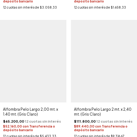
depósito bancario
depósito bancario
12
cuotas sin interés de
$3.058,33
12
cuotas sin interés de
$1.658,33
Alfombra Pelo Largo 2,00 mt. x
Alfombra Pelo Largo 2 mt. x 2,40
1.40 mt. (Gris Claro)
mt. (Gris Claro)
$65.200,00
$111.800,00
$52.160,00
con
Transferencia o
$89.440,00
con
Transferencia o
depósito bancario
depósito bancario
12
cuotas sin interés de
$5.433,33
12
cuotas sin interés de
$9.316,67