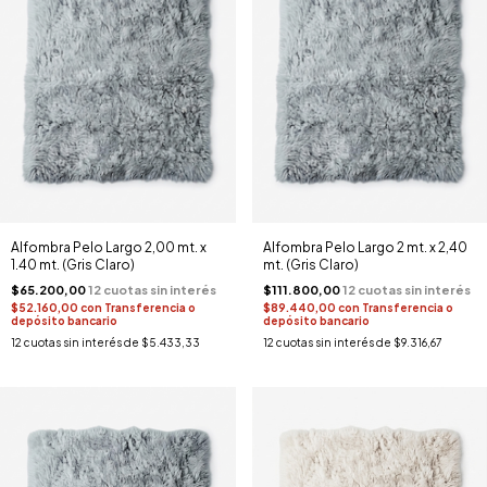
Alfombra Pelo Largo 2,00 mt. x
Alfombra Pelo Largo 2 mt. x 2,40
1.40 mt. (Gris Claro)
mt. (Gris Claro)
$65.200,00
$111.800,00
$52.160,00
con
Transferencia o
$89.440,00
con
Transferencia o
depósito bancario
depósito bancario
12
cuotas sin interés de
$5.433,33
12
cuotas sin interés de
$9.316,67