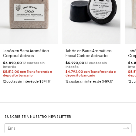
Jabón en Barra Aromático
Jabón en Barra Aromático
Jabó
Corporal Activos
Facial Carbon Activado
Corp
Antioxidantes (Cacao)
Exfoliante SOUL
Anti
$6.890,00
$5.990,00
$6.
$5.512,00
con
Transferencia o
$4.792,00
con
Transferencia o
$5.5
depósito bancario
depósito bancario
depó
12
cuotas sin interés de
$574,17
12
cuotas sin interés de
$499,17
12
cu
SUSCRIBITE A NUESTRO NEWSLETTER