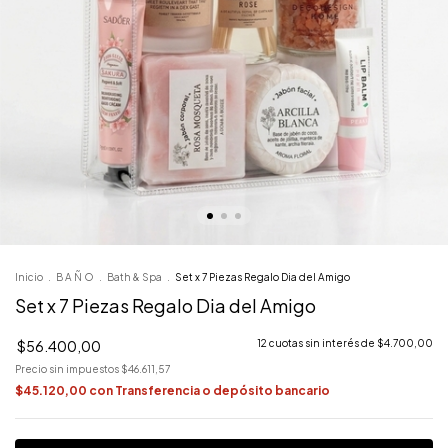
Inicio
.
B A Ñ O
.
Bath & Spa
.
Set x 7 Piezas Regalo Dia del Amigo
Set x 7 Piezas Regalo Dia del Amigo
$56.400,00
12
cuotas sin interés de
$4.700,00
Precio sin impuestos
$46.611,57
$45.120,00
con
Transferencia o depósito bancario