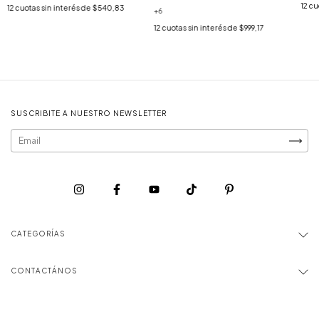
12
cu
12
cuotas sin interés de
$540,83
+6
12
cuotas sin interés de
$999,17
SUSCRIBITE A NUESTRO NEWSLETTER
CATEGORÍAS
CONTACTÁNOS