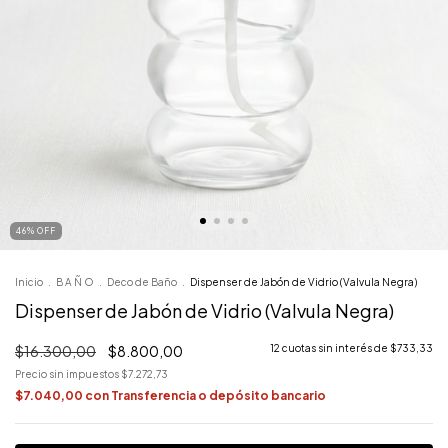
46
%
OFF
Inicio
.
B A Ñ O
.
Deco de Baño
.
Dispenser de Jabón de Vidrio (Valvula Negra)
Dispenser de Jabón de Vidrio (Valvula Negra)
$16.300,00
$8.800,00
12
cuotas sin interés de
$733,33
Precio sin impuestos
$7.272,73
$7.040,00
con
Transferencia o depósito bancario