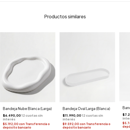
Productos similares
Band
Bandeja Nube Blanca (Larga)
Bandeja Oval Larga (Blanca)
$7.
$6.490,00
$11.990,00
$5.
$5.192,00
con
Transferencia o
$9.592,00
con
Transferencia o
depó
depósito bancario
depósito bancario