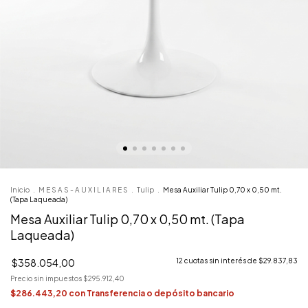
Inicio
.
M E S A S - A U X I L I A R E S
.
Tulip
.
Mesa Auxiliar Tulip 0,70 x 0,50 mt.
(Tapa Laqueada)
Mesa Auxiliar Tulip 0,70 x 0,50 mt. (Tapa
Laqueada)
$358.054,00
12
cuotas sin interés de
$29.837,83
Precio sin impuestos
$295.912,40
$286.443,20
con
Transferencia o depósito bancario