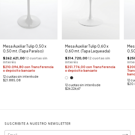
Mesa Auxiliar Tulip 0,50 x
Mesa Auxiliar Tulip 0,60 x
Mesa
0,50 mt. (Tapa Paraíso)
0,60 mt. (Tapa Laqueada)
0,50
$262.621,00
$314.720,00
$25
$210.096,80
con
Transferencia
$251.776,00
con
Transferencia
$20
o depósito bancario
o depósito bancario
Tran
banc
12
cuotas sin interés de
$21.885,08
12
cu
$20.
12
cuotas sin interés de
$26.226,67
SUSCRIBITE A NUESTRO NEWSLETTER