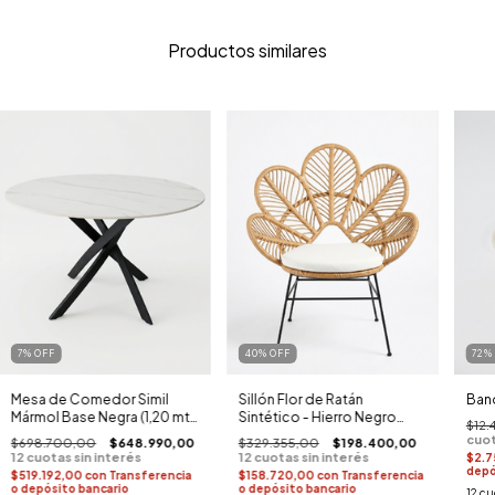
Productos similares
7
%
OFF
40
%
OFF
72
Mesa de Comedor Simil
Sillón Flor de Ratán
Ban
Mármol Base Negra (1,20 mt.
Sintético - Hierro Negro
$12.
diam.)
(Con Almohadón)
$698.700,00
$648.990,00
$329.355,00
$198.400,00
$2.7
depó
$519.192,00
con
Transferencia
$158.720,00
con
Transferencia
o depósito bancario
o depósito bancario
12
cu