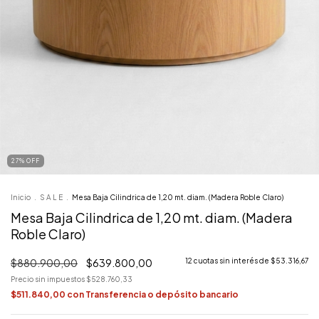
27
%
OFF
Inicio
.
S A L E
.
Mesa Baja Cilindrica de 1,20 mt. diam. (Madera Roble Claro)
Mesa Baja Cilindrica de 1,20 mt. diam. (Madera
Roble Claro)
$880.900,00
$639.800,00
12
cuotas sin interés de
$53.316,67
Precio sin impuestos
$528.760,33
$511.840,00
con
Transferencia o depósito bancario