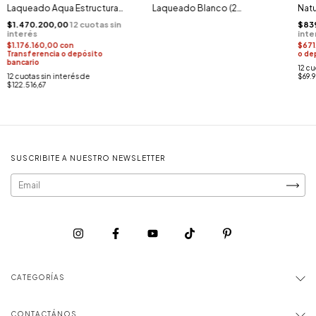
Laqueado Aqua Estructura
Laqueado Blanco (2
Natu
Rosegold (3 Cajones)
Cajones)
$1.470.200,00
$83
$1.176.160,00
con
$671
Transferencia o depósito
o de
bancario
12
cu
12
cuotas sin interés de
$69.
$122.516,67
SUSCRIBITE A NUESTRO NEWSLETTER
CATEGORÍAS
CONTACTÁNOS