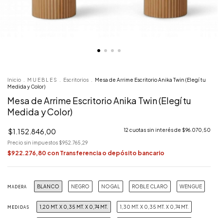
Inicio
.
M U E B L E S
.
Escritorios
.
Mesa de Arrime Escritorio Anika Twin (Elegí tu
Medida y Color)
Mesa de Arrime Escritorio Anika Twin (Elegí tu
Medida y Color)
$1.152.846,00
12
cuotas sin interés de
$96.070,50
Precio sin impuestos
$952.765,29
$922.276,80
con
Transferencia o depósito bancario
BLANCO
NEGRO
NOGAL
ROBLE CLARO
WENGUE
MADERA
1,20 MT. X 0,35 MT. X 0,74 MT.
1,30 MT. X 0,35 MT. X 0,74 MT.
MEDIDAS