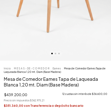
Inicio
.
M E S A S - DE - C O M E D O R
.
Eames
.
Mesa de Comedor Eames Tapa de
Laqueada Blanca 1,20 mt. Diam (Base Madera)
Mesa de Comedor Eames Tapa de Laqueada
Blanca 1,20 mt. Diam (Base Madera)
$439.200,00
12
cuotas sin interés de
$36.600,00
Precio sin impuestos
$362.975,21
$351.360,00
con
Transferencia o depósito bancario