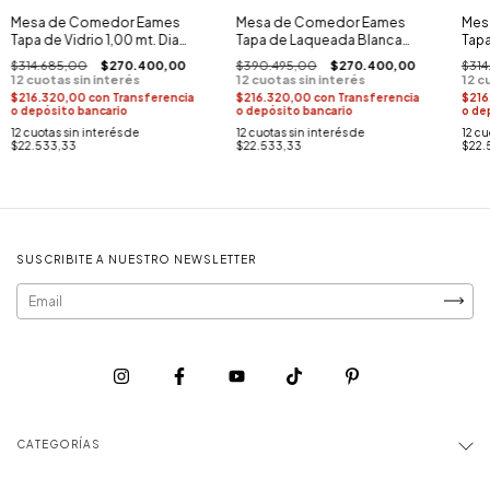
Mesa de Comedor Eames
Mesa de Comedor Eames
Mes
Tapa de Vidrio 1,00 mt. Diam
Tapa de Laqueada Blanca
Tapa
(Base Negra)
1,00 mt. Diam (Base Madera)
(Bas
$314.685,00
$270.400,00
$390.495,00
$270.400,00
$314
$216.320,00
con
Transferencia
$216.320,00
con
Transferencia
$216
o depósito bancario
o depósito bancario
o de
12
cuotas sin interés de
12
cuotas sin interés de
12
cu
$22.533,33
$22.533,33
$22.
SUSCRIBITE A NUESTRO NEWSLETTER
CATEGORÍAS