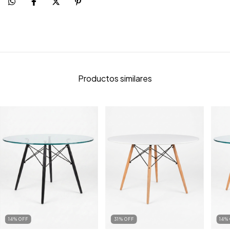
Productos similares
14
%
OFF
31
%
OFF
14
%