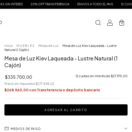
20% OFF TRANSFERENCIA
ENVIOS A TODO EL PAIS
12 CUOTAS SIN INTERES
 O
0
Inicio
.
M U E B L E S
.
Mesas de Luz
.
Mesa de Luz Kiev Laqueada - Lustre
Natural (1 Cajón)
Mesa de Luz Kiev Laqueada - Lustre Natural (1
Cajón)
$335.700,00
12
cuotas sin interés de
$27.975,00
Precio sin impuestos
$277.438,02
$268.560,00
con
Transferencia o depósito bancario
MEDIOS DE PAGO