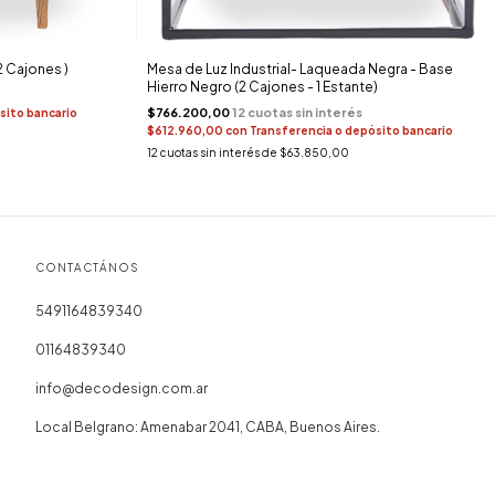
2 Cajones )
Mesa de Luz Industrial- Laqueada Negra - Base
Hierro Negro (2 Cajones - 1 Estante)
$766.200,00
sito bancario
$612.960,00
con
Transferencia o depósito bancario
12
cuotas sin interés de
$63.850,00
CONTACTÁNOS
5491164839340
01164839340
info@decodesign.com.ar
Local Belgrano: Amenabar 2041, CABA, Buenos Aires.