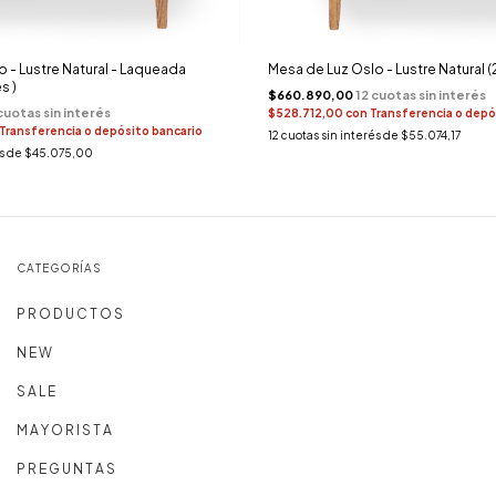
 - Lustre Natural - Laqueada
Mesa de Luz Oslo - Lustre Natural (
s )
$660.890,00
$528.712,00
con
Transferencia o depó
Transferencia o depósito bancario
12
cuotas sin interés de
$55.074,17
és de
$45.075,00
CATEGORÍAS
P R O D U C T O S
N E W
S A L E
M A Y O R I S T A
P R E G U N T A S