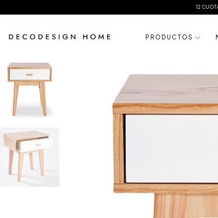
12 CUOTAS SIN INTERES
P R O D U C T O S