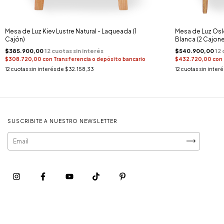
Mesa de Luz Kiev Lustre Natural - Laqueada (1
Mesa de Luz Oslo
Cajón)
Blanca (2 Cajone
$385.900,00
$540.900,00
$308.720,00
con
Transferencia o depósito bancario
$432.720,00
con
12
cuotas sin interés de
$32.158,33
12
cuotas sin inter
SUSCRIBITE A NUESTRO NEWSLETTER