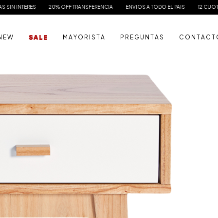
20% OFF TRANSFERENCIA
ENVIOS A TODO EL PAIS
12 CUOTAS SIN INTERES
N E W
S A L E
M A Y O R I S T A
P R E G U N T A S
C O N T A C T