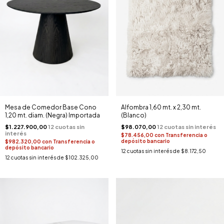
Mesa de Comedor Base Cono
Alfombra 1,60 mt. x 2,30 mt.
1,20 mt. diam. (Negra) Importada
(Blanco)
$1.227.900,00
$98.070,00
$78.456,00
con
Transferencia o
depósito bancario
$982.320,00
con
Transferencia o
depósito bancario
12
cuotas sin interés de
$8.172,50
12
cuotas sin interés de
$102.325,00