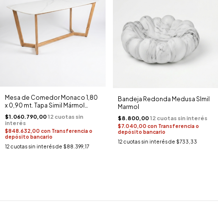
Mesa de Comedor Monaco 1,80
Bandeja Redonda Medusa SImil
x 0,90 mt. Tapa Simil Mármol
Marmol
(Base Madera)
$1.060.790,00
$8.800,00
$7.040,00
con
Transferencia o
$848.632,00
con
Transferencia o
depósito bancario
depósito bancario
12
cuotas sin interés de
$733,33
12
cuotas sin interés de
$88.399,17