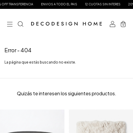
FF TRANSFERENCIA
ENVIOS A TODO EL PAIS
12 CUOTAS SIN INTERES
20% O
0
Error - 404
La página que estás buscando no existe.
Quizás te interesen los siguientes productos.