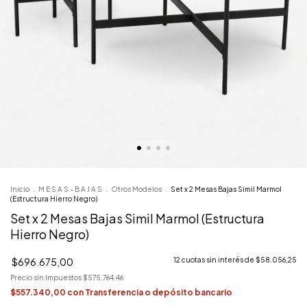
Inicio
.
M E S A S - B A J A S
.
Otros Modelos
.
Set x 2 Mesas Bajas Simil Marmol
(Estructura Hierro Negro)
Set x 2 Mesas Bajas Simil Marmol (Estructura
Hierro Negro)
$696.675,00
12
cuotas sin interés de
$58.056,25
Precio sin impuestos
$575.764,46
$557.340,00
con
Transferencia o depósito bancario