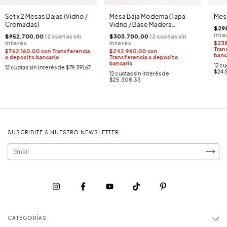
Set x 2 Mesas Bajas (Vidrio /
Mesa Baja Moderna (Tapa
Mesa
Cromadas)
Vidrio / Base Madera
$29
Laqueada Blanca)
$952.700,00
$303.700,00
$23
Tran
$762.160,00
con
Transferencia
$242.960,00
con
banc
o depósito bancario
Transferencia o depósito
bancario
12
cu
12
cuotas sin interés de
$79.391,67
$24.8
12
cuotas sin interés de
$25.308,33
SUSCRIBITE A NUESTRO NEWSLETTER
CATEGORÍAS