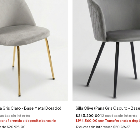
na Gris Claro - Base Metal Dorado)
Silla Olive (Pana Gris Oscuro - Bas
$243.200,00
Transferencia o depósito bancario
$194.560,00
con
Transferencia o depó
és de
$20.995,00
12
cuotas sin interés de
$20.266,67