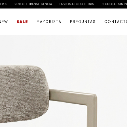
OFF TRANSFERENCIA
ENVIOS A TODO EL PAIS
12 CUOTAS SIN INTERES
20% 
N E W
S A L E
M A Y O R I S T A
P R E G U N T A S
C O N T A C T