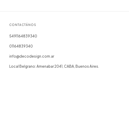
CONTACTÁNOS
5491164839340
01164839340
info@decodesign.com.ar
Local Belgrano: Amenabar 2041, CABA, Buenos Aires.