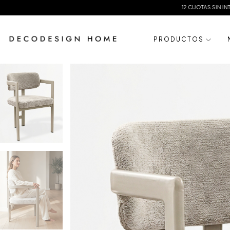
12 CUOTAS SIN INTERES
20% 
P R O D U C T O S