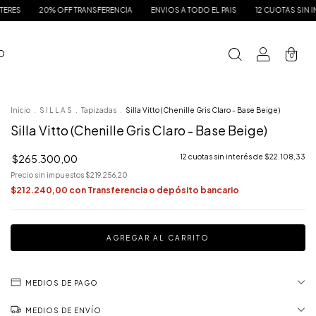
OFF TRANSFERENCIA
ENVIOS A TODO EL PAIS
12 CUOTAS SIN INTERES
20%
 O
0
Inicio
.
S I L L A S
.
Tapizadas
.
Silla Vitto (Chenille Gris Claro - Base Beige)
Silla Vitto (Chenille Gris Claro - Base Beige)
$265.300,00
12
cuotas sin interés de
$22.108,33
Precio sin impuestos
$219.256,20
$212.240,00
con
Transferencia o depósito bancario
MEDIOS DE PAGO
MEDIOS DE ENVÍO