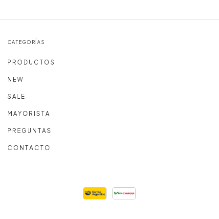
CATEGORÍAS
P R O D U C T O S
N E W
S A L E
M A Y O R I S T A
P R E G U N T A S
C O N T A C T O