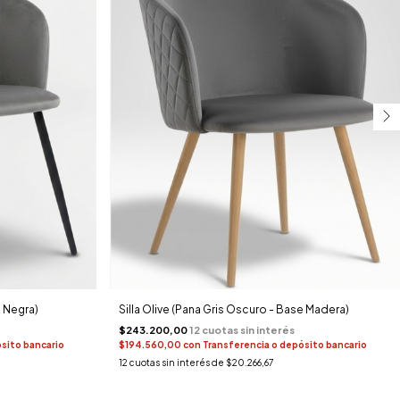
e Negra)
Silla Olive (Pana Gris Oscuro - Base Madera)
$243.200,00
sito bancario
$194.560,00
con
Transferencia o depósito bancario
12
cuotas sin interés de
$20.266,67