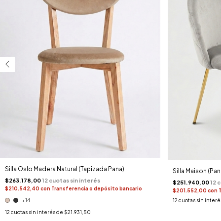
Silla Oslo Madera Natural (Tapizada Pana)
Silla Maison (Pa
$263.178,00
$251.940,00
$210.542,40
con
Transferencia o depósito bancario
$201.552,00
con
12
cuotas sin inter
+14
12
cuotas sin interés de
$21.931,50