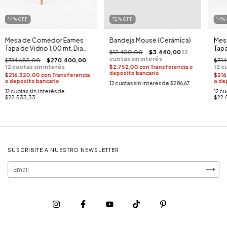
14
%
OFF
72
%
OFF
14
%
Mesa de Comedor Eames
Bandeja Mouse (Cerámica)
Mes
Tapa de Vidrio 1,00 mt. Diam
Tapa
$12.400,00
$3.440,00
(Base Madera)
(Bas
$314.685,00
$270.400,00
$314
$2.752,00
con
Transferencia o
depósito bancario
$216.320,00
con
Transferencia
$216
o depósito bancario
o de
12
cuotas sin interés de
$286,67
12
cuotas sin interés de
12
cu
$22.533,33
$22.
SUSCRIBITE A NUESTRO NEWSLETTER