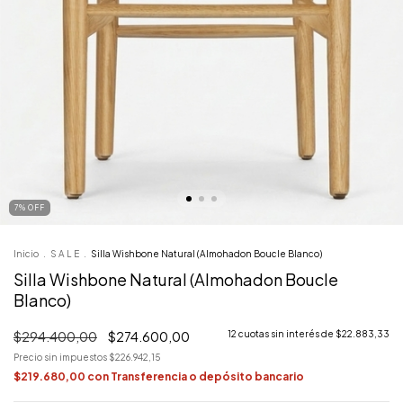
7
%
OFF
Inicio
.
S A L E
.
Silla Wishbone Natural (Almohadon Boucle Blanco)
Silla Wishbone Natural (Almohadon Boucle
Blanco)
$294.400,00
$274.600,00
12
cuotas sin interés de
$22.883,33
Precio sin impuestos
$226.942,15
$219.680,00
con
Transferencia o depósito bancario