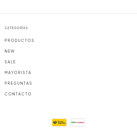
CATEGORÍAS
P R O D U C T O S
N E W
S A L E
M A Y O R I S T A
P R E G U N T A S
C O N T A C T O