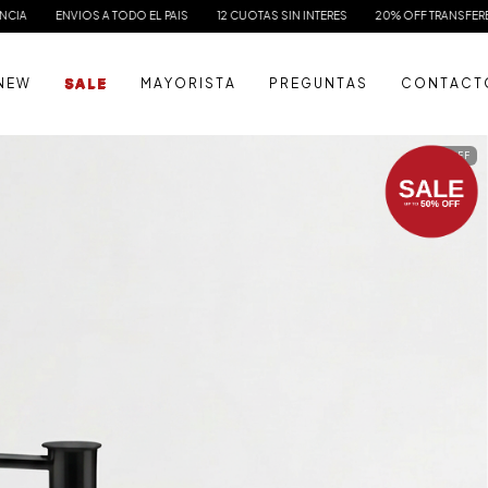
 A TODO EL PAIS
12 CUOTAS SIN INTERES
20% OFF TRANSFERENCIA
ENVIO
N E W
S A L E
M A Y O R I S T A
P R E G U N T A S
C O N T A C T
41
%
OFF