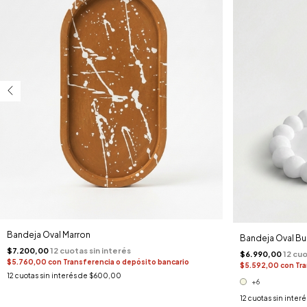
Bandeja Oval Marron
Bandeja Oval Bu
$7.200,00
$6.990,00
$5.760,00
con
Transferencia o depósito bancario
$5.592,00
con
Tra
12
cuotas sin interés de
$600,00
+6
12
cuotas sin inter