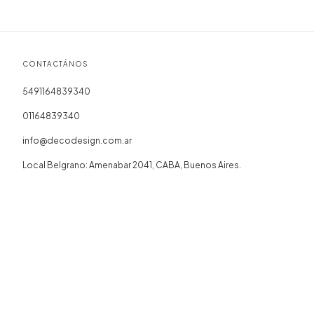
CONTACTÁNOS
5491164839340
01164839340
info@decodesign.com.ar
Local Belgrano: Amenabar 2041, CABA, Buenos Aires.