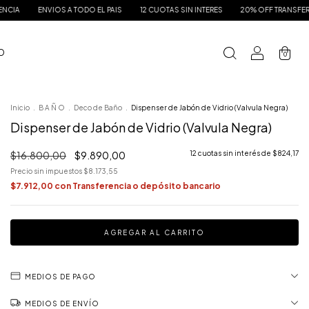
S A TODO EL PAIS
12 CUOTAS SIN INTERES
20% OFF TRANSFERENCIA
ENVIO
 O
0
Inicio
.
B A Ñ O
.
Deco de Baño
.
Dispenser de Jabón de Vidrio (Valvula Negra)
Dispenser de Jabón de Vidrio (Valvula Negra)
$16.800,00
$9.890,00
12
cuotas sin interés de
$824,17
Precio sin impuestos
$8.173,55
$7.912,00
con
Transferencia o depósito bancario
MEDIOS DE PAGO
MEDIOS DE ENVÍO