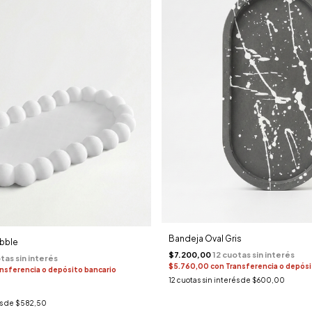
Bandeja Oval Gris
bble
$7.200,00
$5.760,00
con
Transferencia o depósi
nsferencia o depósito bancario
12
cuotas sin interés de
$600,00
és de
$582,50