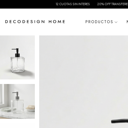
12 CUOTAS SIN INTERES
20% OFF TRANSFERENCIA
ENVIOS
P R O D U C T O S