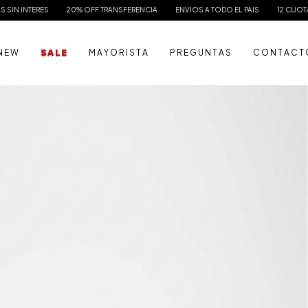
% OFF TRANSFERENCIA
ENVIOS A TODO EL PAIS
12 CUOTAS SIN INTERES
2
N E W
S A L E
M A Y O R I S T A
P R E G U N T A S
C O N T A C T