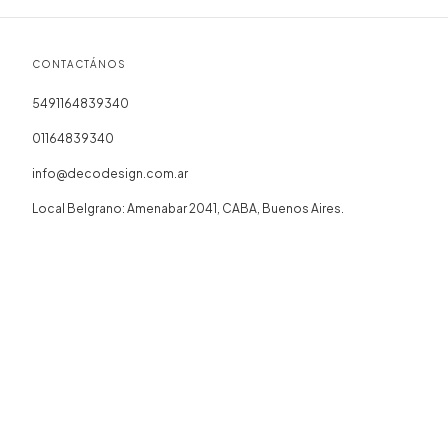
CONTACTÁNOS
5491164839340
01164839340
info@decodesign.com.ar
Local Belgrano: Amenabar 2041, CABA, Buenos Aires.