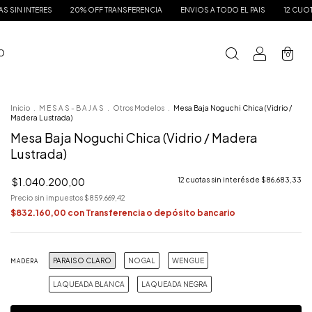
0% OFF TRANSFERENCIA
ENVIOS A TODO EL PAIS
12 CUOTAS SIN INTERES
2
 O
0
Inicio
.
M E S A S - B A J A S
.
Otros Modelos
.
Mesa Baja Noguchi Chica (Vidrio /
Madera Lustrada)
Mesa Baja Noguchi Chica (Vidrio / Madera
Lustrada)
$1.040.200,00
12
cuotas sin interés de
$86.683,33
Precio sin impuestos
$859.669,42
$832.160,00
con
Transferencia o depósito bancario
PARAISO CLARO
NOGAL
WENGUE
MADERA
LAQUEADA BLANCA
LAQUEADA NEGRA