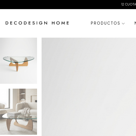
12 CUOTAS SIN INTERES
20
P R O D U C T O S