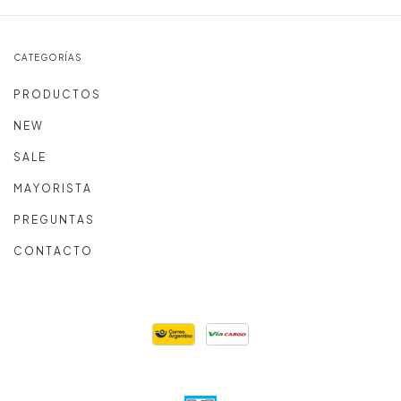
CATEGORÍAS
P R O D U C T O S
N E W
S A L E
M A Y O R I S T A
P R E G U N T A S
C O N T A C T O