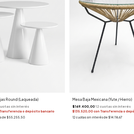
ajas Round (Laqueada)
Mesa Baja Mexicana (Yute / Hierro)
$169.400,00
Transferencia o depósito bancario
$135.520,00
con
Transferencia o depó
és de
$55.255,50
12
cuotas sin interés de
$14.116,67