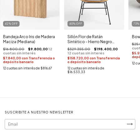
42
%
OFF
40
%
OFF
73
Bandeja Arco Iris de Madera
Sillón Flor de Ratán
Bow
Maciza (Mediana)
Sintético - Hierro Negro
$25
(Con Almohadón)
$16.800,00
$9.800,00
$329.355,00
$198.400,00
$5.5
depó
$7.840,00
con
Transferencia o
$158.720,00
con
Transferencia
depósito bancario
o depósito bancario
12
cu
12
cuotas sin interés de
$816,67
12
cuotas sin interés de
$16.533,33
SUSCRIBITE A NUESTRO NEWSLETTER