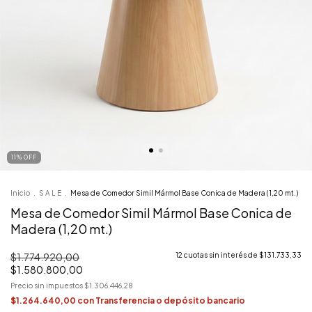
11
%
OFF
Inicio
.
S A L E
.
Mesa de Comedor Simil Mármol Base Conica de Madera (1,20 mt.)
Mesa de Comedor Simil Mármol Base Conica de
Madera (1,20 mt.)
$1.774.920,00
12
cuotas sin interés de
$131.733,33
$1.580.800,00
Precio sin impuestos
$1.306.446,28
$1.264.640,00
con
Transferencia o depósito bancario