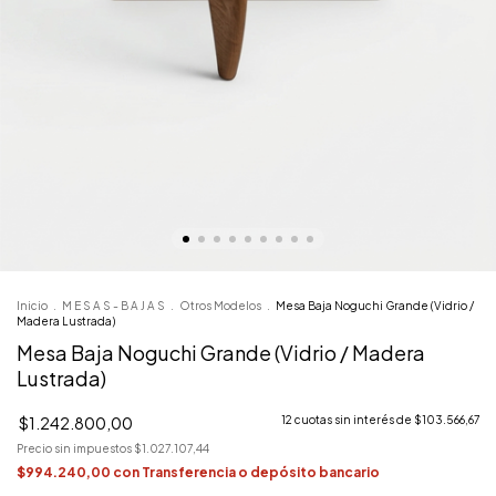
Inicio
.
M E S A S - B A J A S
.
Otros Modelos
.
Mesa Baja Noguchi Grande (Vidrio /
Madera Lustrada)
Mesa Baja Noguchi Grande (Vidrio / Madera
Lustrada)
$1.242.800,00
12
cuotas sin interés de
$103.566,67
Precio sin impuestos
$1.027.107,44
$994.240,00
con
Transferencia o depósito bancario