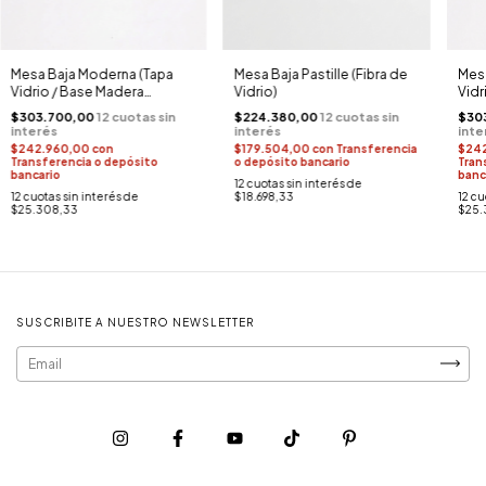
Mesa Baja Moderna (Tapa
Mesa Baja Pastille (Fibra de
Mesa
Vidrio / Base Madera
Vidrio)
Vidr
Laqueada Blanca)
$303.700,00
$224.380,00
$30
$242.960,00
con
$179.504,00
con
Transferencia
$24
Transferencia o depósito
o depósito bancario
Tran
bancario
banc
12
cuotas sin interés de
12
cuotas sin interés de
$18.698,33
12
cu
$25.308,33
$25.
SUSCRIBITE A NUESTRO NEWSLETTER