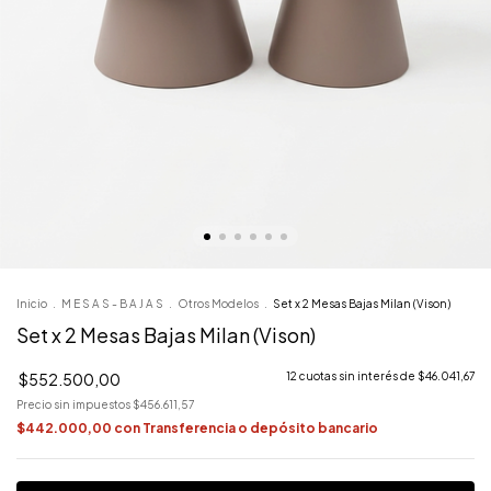
Inicio
.
M E S A S - B A J A S
.
Otros Modelos
.
Set x 2 Mesas Bajas Milan (Vison)
Set x 2 Mesas Bajas Milan (Vison)
$552.500,00
12
cuotas sin interés de
$46.041,67
Precio sin impuestos
$456.611,57
$442.000,00
con
Transferencia o depósito bancario