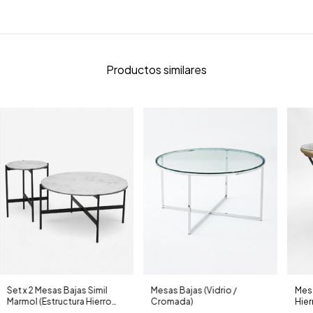
Productos similares
Set x 2 Mesas Bajas Simil
Mesas Bajas (Vidrio /
Mesa
Marmol (Estructura Hierro
Cromada)
Hier
Negro)