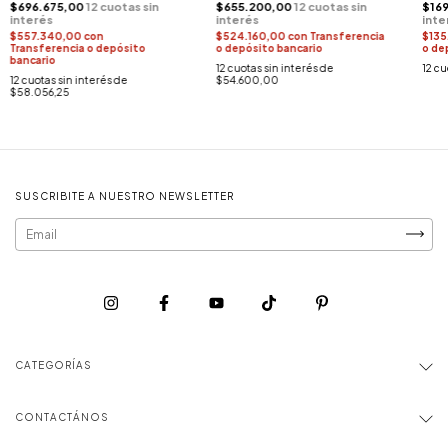
$696.675,00
$655.200,00
$16
$557.340,00
con
$524.160,00
con
Transferencia
$135
Transferencia o depósito
o depósito bancario
o de
bancario
12
cuotas sin interés de
12
cu
12
cuotas sin interés de
$54.600,00
$58.056,25
SUSCRIBITE A NUESTRO NEWSLETTER
CATEGORÍAS
CONTACTÁNOS